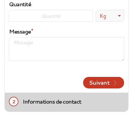
Quantité
Kg
Message
Suivant
Informations de contact
2
Civilité
Mme
M.