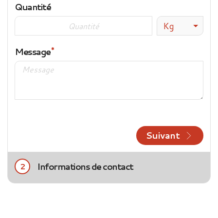
Quantité
Kg
Message
Suivant
Informations de contact
2
Civilité
Mme
M.