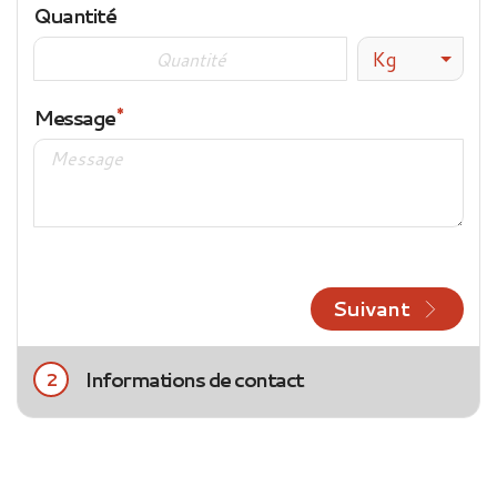
Quantité
Kg
Message
Suivant
Informations de contact
2
Civilité
Mme
M.