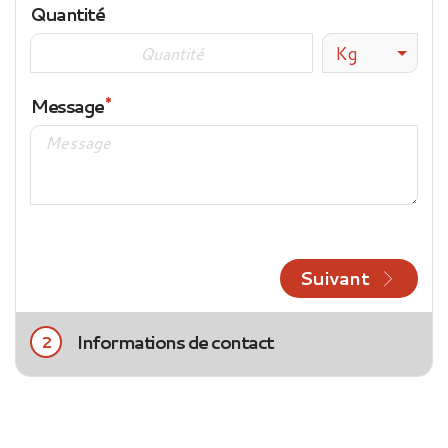
Quantité
Kg
Message
Suivant
Informations de contact
2
Civilité
Mme
M.