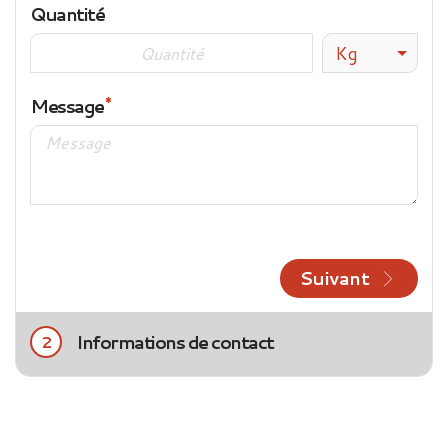
Quantité
Kg
Message
Suivant
Informations de contact
2
Civilité
Mme
M.