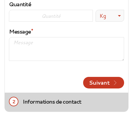
Quantité
Kg
Message
Suivant
Informations de contact
2
Civilité
Mme
M.