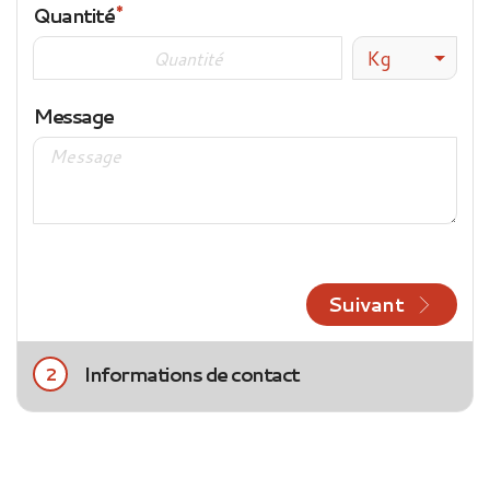
Quantité
Kg
Message
Suivant
Informations de contact
2
Civilité
Mme
M.