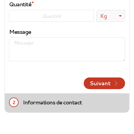
Quantité
Kg
Message
Suivant
Informations de contact
2
Civilité
Mme
M.