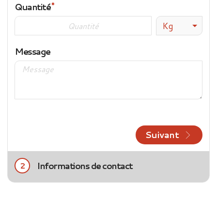
Quantité
Kg
Message
Suivant
Informations de contact
2
Civilité
Mme
M.