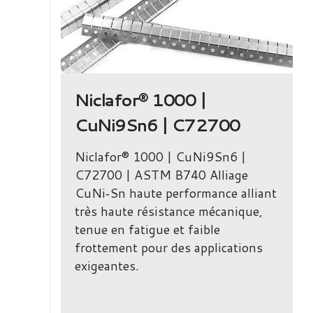
|
Niclafor® 1000 |
CuNi9Sn6 | C72700
00 |
Niclafor® 1000 | CuNi9Sn6 |
C72700 | ASTM B740 Alliage
ute
CuNi‑Sn haute performance alliant
nce,
très haute résistance mécanique,
r des
tenue en fatigue et faible
frottement pour des applications
exigeantes.