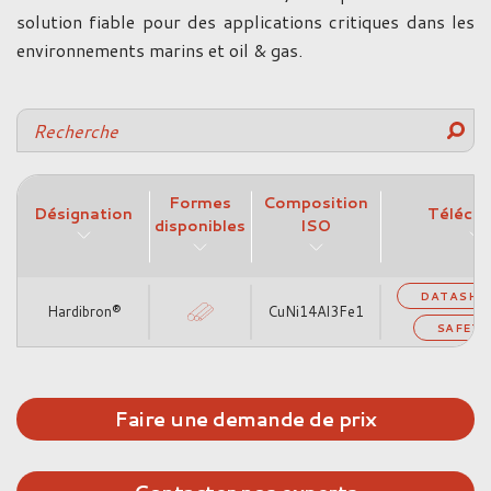
solution fiable pour des applications critiques dans les
environnements marins et oil & gas.
Formes
Composition
Désignation
Télécha
disponibles
ISO
DATASHE
Hardibron®
CuNi14Al3Fe1
SAFETY
Faire une demande de prix