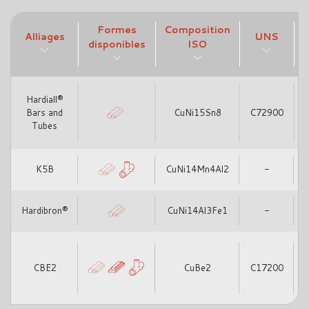
Formes
Composition
Alliages
UNS
disponibles
ISO
Hardiall®
Bars and
CuNi15Sn8
C72900
Tubes
K5B
CuNi14Mn4Al2
-
Hardibron®
CuNi14Al3Fe1
-
CBE2
CuBe2
C17200