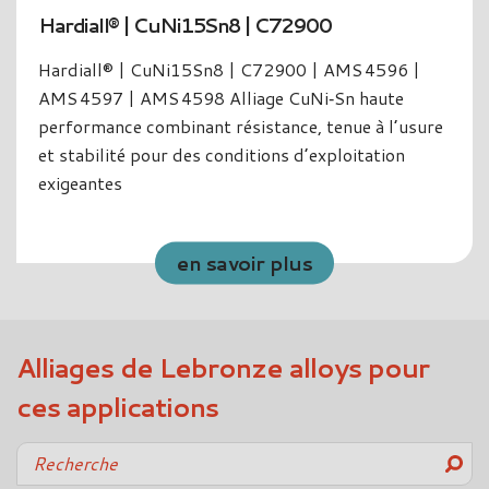
0
Hardibron® | CuNi14Al3Fe1 | 
 AMS 4596 |
Hardibron® | CuNi14Al3Fe1 | WL 
‑Sn haute
900/4805 Alliage cuivre‑nickel‑alum
tenue à l’usure
haute résistance, ductilité et résista
ploitation
à la corrosion marine pour des env
exigeants oil & gas.
en savoir plus
Alliages de Lebronze alloys pour
ces applications