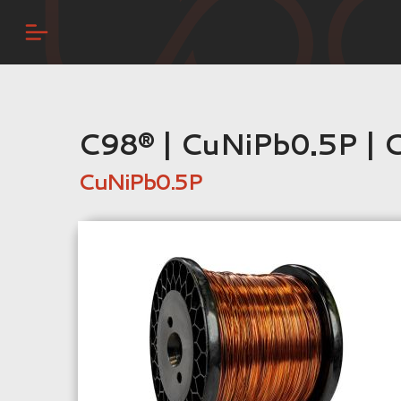
C98® | CuNiPb0.5P |
CuNiPb0.5P