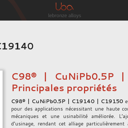
 C19140
C98® | CuNiPb0.5P 
Principales propriétés
C98® | CuNiPb0.5P | C19140 | C19150
e
pour des applications nécessitant une haute con
mécaniques et une usinabilité améliorée. L’a
d’usinage, rendant cet alliage particulièremen