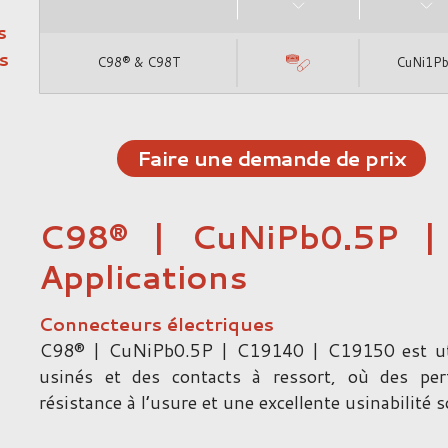
s
s
C98® & C98T
CuNi1P
Faire une demande de prix
C98® | CuNiPb0.5P 
Applications
Connecteurs électriques
C98® | CuNiPb0.5P | C19140 | C19150 est uti
usinés et des contacts à ressort, où des per
résistance à l’usure et une excellente usinabilité s