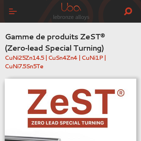
Gamme de produits ZeST®
(Zero‑lead Special Turning)
CuNi25Zn14.5 | CuSn4Zn4 | CuNi1P |
CuNi7.5Sn5Te