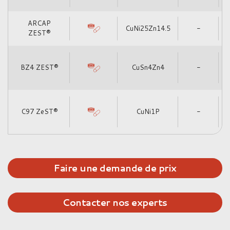
ARCAP
CuNi25Zn14.5
-
ZEST®
BZ4 ZEST®
CuSn4Zn4
-
C97 ZeST®
CuNi1P
-
Faire une demande de prix
Contacter nos experts