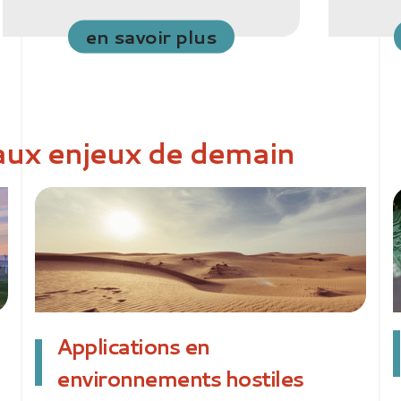
en savoir plus
aux enjeux de demain
Applications en
environnements hostiles