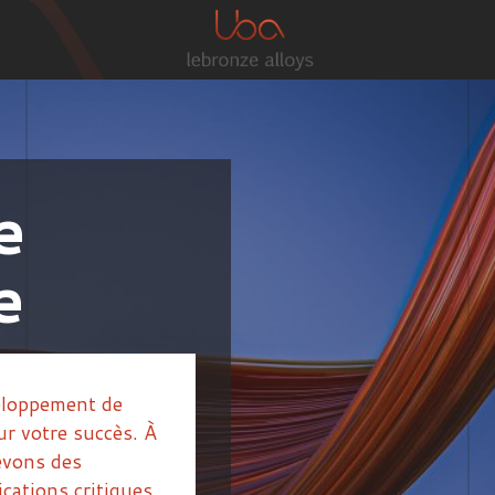
e
e
veloppement de
ur votre succès. À
evons des
cations critiques.