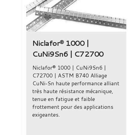
|
Niclafor® 1000 |
CuNi9Sn6 | C72700
00 |
Niclafor® 1000 | CuNi9Sn6 |
C72700 | ASTM B740 Alliage
ute
CuNi‑Sn haute performance alliant
nce,
très haute résistance mécanique,
r des
tenue en fatigue et faible
frottement pour des applications
exigeantes.