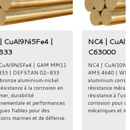
| CuAl9Ni5Fe4 |
NC4 | CuAl1
833
C63000
 CuAl9Ni5Fe4 | GAM MM11
NC4 | CuAl10Ni5
 833 | DEFSTAN 02-833
AMS 4640 | WL 
 bronze aluminium‑nickel
aluminium corroyé
 résistance à la corrosion en
résistance mécani
mer, durabilité
résistance à l’usur
nnementale et performances
corrosion pour d
ues fiables pour des
mécaniques et ma
tions marines et de défense.