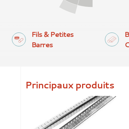
Fils & Petites
B
Barres
C
Principaux produits