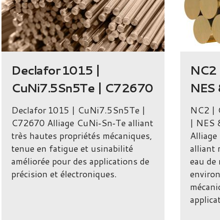
Declafor 1015 |
NC2 
CuNi7.5Sn5Te | C72670
NES 
Declafor 1015 | CuNi7.5Sn5Te |
NC2 |
C72670 Alliage CuNi‑Sn‑Te alliant
| NES
très hautes propriétés mécaniques,
Alliage
tenue en fatigue et usinabilité
alliant
améliorée pour des applications de
eau de 
précision et électroniques.
enviro
mécaniq
applica