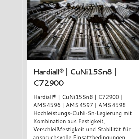
Hardiall® | CuNi15Sn8 |
C72900
Hardiall® | CuNi15Sn8 | C72900 |
AMS 4596 | AMS 4597 | AMS 4598
Hochleistungs‑CuNi‑Sn‑Legierung mit
Kombination aus Festigkeit,
Verschleißfestigkeit und Stabilität für
anspruchsvolle Einsatzbedingungen.