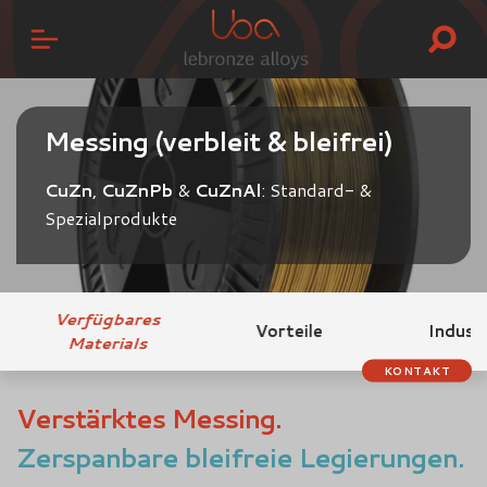
Messing (verbleit & bleifrei)
CuZn
,
CuZnPb
&
CuZnAl
: Standard- &
Spezialprodukte
Verfügbares
Vorteile
Indust
Materials
KONTAKT
Verstärktes Messing.
Zerspanbare bleifreie Legierungen.