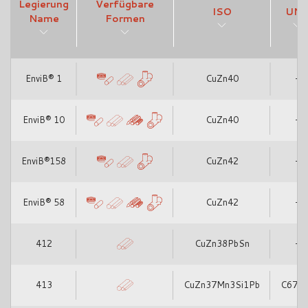
Legierung
Verfügbare
ISO
UN
Name
Formen
EnviB® 1
CuZn40
-
EnviB® 10
CuZn40
-
EnviB®158
CuZn42
-
EnviB® 58
CuZn42
-
412
CuZn38PbSn
-
413
CuZn37Mn3Si1Pb
C673