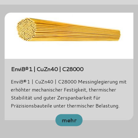
00
EnviB®158 | CuZn42 | C
essinglegierung mit
EnviB®158 | CuZn42 | CW510
eit, thermischer
Legierung mit hervorragender
rkeit für
Maßstabilität und Umweltvert
mischer Belastung.
hochpräzise Anwendungen.
mehr