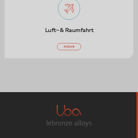
 Raumfahrt
Luxus- &
MEHR