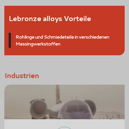
Lebronze alloys Vorteile
Rohlinge und Schmiedeteile in verschiedenen
Messingwerkstoffen
Industrien