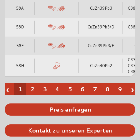
58A
CuZn39Pb3
C385
58D
CuZn39Pb3/D
C385
58F
CuZn39Pb3/F
-
C377
58H
CuZn40Pb2
C378
C388
‹
›
1
2
3
4
5
6
7
8
9
Preis anfragen
Kontakt zu unseren Experten