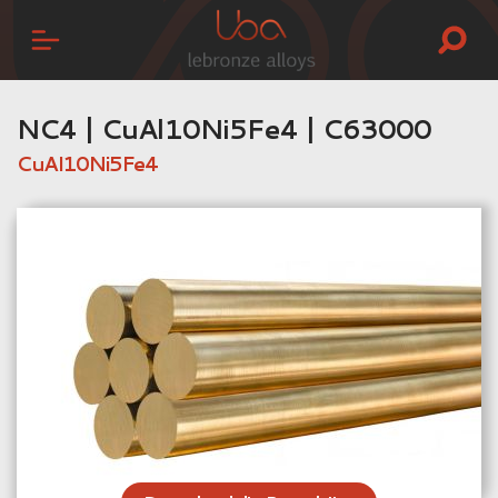
NC4 | CuAl10Ni5Fe4 | C63000
CuAl10Ni5Fe4