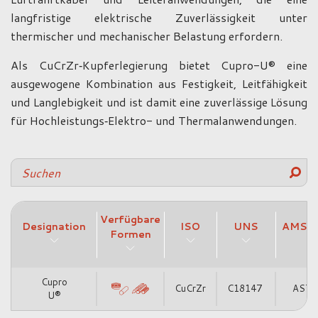
langfristige elektrische Zuverlässigkeit unter
thermischer und mechanischer Belastung erfordern.
Als CuCrZr‑Kupferlegierung bietet Cupro-U® eine
ausgewogene Kombination aus Festigkeit, Leitfähigkeit
und Langlebigkeit und ist damit eine zuverlässige Lösung
für Hochleistungs‑Elektro- und Thermalanwendungen.
Verfügbare
Designation
ISO
UNS
AMS &
Formen
Cupro
CuCrZr
C18147
ASTM
U®