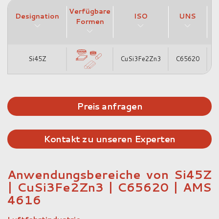
Verfügbare
Designation
ISO
UNS
A
Formen
Si45Z
CuSi3Fe2Zn3
C65620
Preis anfragen
Kontakt zu unseren Experten
Anwendungsbereiche von Si45Z
| CuSi3Fe2Zn3 | C65620 | AMS
4616