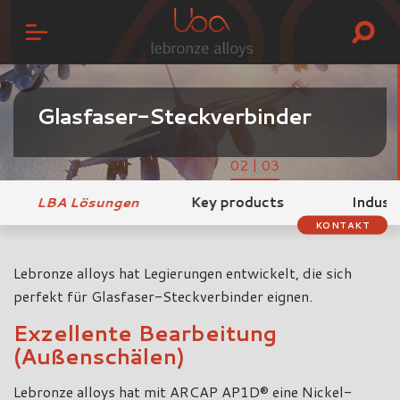
Glasfaser-Steckverbinder
02 | 03
LBA Lösungen
Key products
Indust
KONTAKT
Lebronze alloys hat Legierungen entwickelt, die sich
perfekt für Glasfaser-Steckverbinder eignen.
Exzellente Bearbeitung
(Außenschälen)
Lebronze alloys hat mit ARCAP AP1D® eine Nickel-