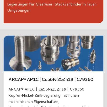
Legierungen für Glasfaser-Steckverbinder in rauen
Umgebungen
Arcap® AP1D | CuNi25Zn11.5Pb1 | C7935
Arcap® AP1D | CuNi25Zn11.5Pb1 | C79350
Kupfer‑Nickel‑Zink‑Legierung mit hervorragende
Zerspanbarkeit, hoher Festigkeit und