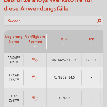
diese Anwendungsfälle
Legierung
Verfügbare
ISO
UNS
Name
Formen
ARCAP®
Cu61Ni25Zn12Pb1
C79350
AP1D
A
ARCAP
CuNi25Zn14.5
-
ZEST®
A
C97
t
CuNi1P
-
ZeST®
C