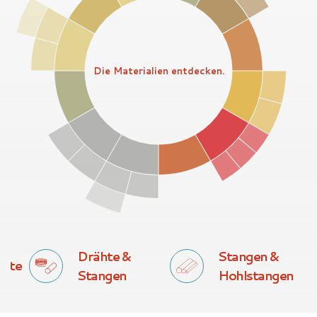
Die Materialien entdecken.
Drähte &
Stangen &
kte
Stangen
Hohlstangen